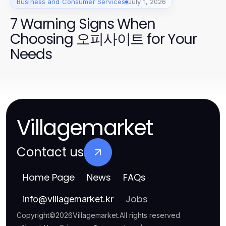
Business and Consumer Services
July 1, 2026
7 Warning Signs When
Choosing 오피사이트 for Your
Needs
Villagemarket
Contact us
Home Page
News
FAQs
Jobs
info
@
villagemarket.kr
Copyright
©
2026
Villagemarket
.
All rights reserved