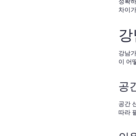
정확하
차이가
강
강남가
이 어
공간
공간 
따라 