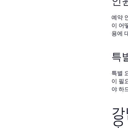
인
예약 
이 어
용에 
특별
특별 
이 필
야 하
강
오