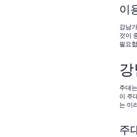
이용
강남가
것이 
필요합
강
주대는
이 주
는 미
주