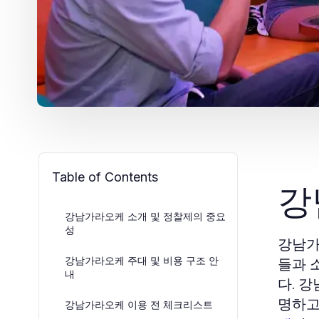
Table of Contents
강
강남가라오케 소개 및 정찰제의 중요
성
강남가
강남가라오케 주대 및 비용 구조 안
들과 
내
다. 
명하고
강남가라오케 이용 전 체크리스트